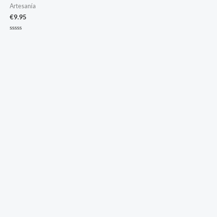
Artesanía
€
9.95
Valorado
con
0
de
5