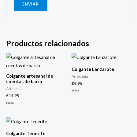
Productos relacionados
Colgante Lanzarote
Colgante artesanal de
Artesanía
cuentas de barro
€
9.95
Artesanía
€
14.95
Valorado
con
0
de
Valorado
5
con
0
de
5
Colgante Tenerife