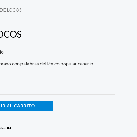
a DE LOCOS
LOCOS
ío
 mano con palabras del léxico popular canario
IR AL CARRITO
esanía