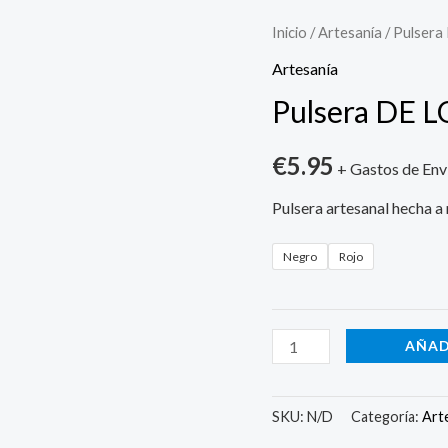
Pulsera
Inicio
/
Artesanía
/ Pulser
DE
Artesanía
LOCOS
Pulsera DE 
cantidad
€
5.95
+ Gastos de Env
Pulsera artesanal hecha a
Negro
Rojo
AÑAD
SKU:
N/D
Categoría:
Art