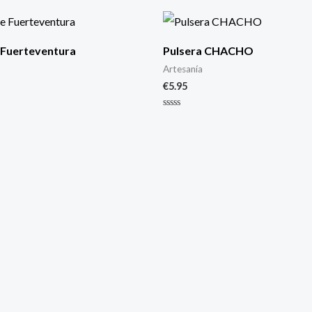
 Fuerteventura
Pulsera CHACHO
Artesanía
€
5.95
Valorado
con
0
de
5