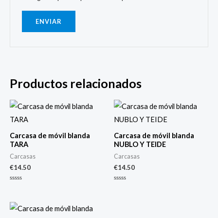
Productos relacionados
Carcasa de móvil blanda
Carcasa de móvil blanda
TARA
NUBLO Y TEIDE
Carcasas
Carcasas
€
14.50
€
14.50
Valorado
Valorado
con
con
0
0
de
de
5
5