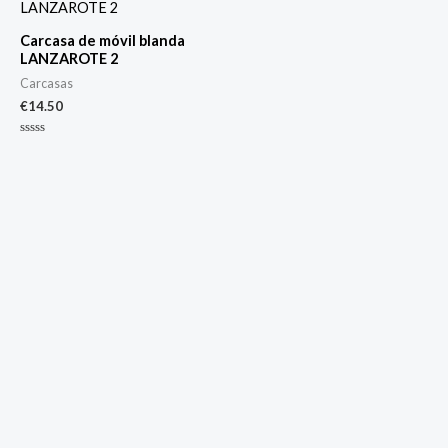
Carcasa de móvil blanda
LANZAROTE 2
Carcasas
€
14.50
Valorado
con
0
de
5