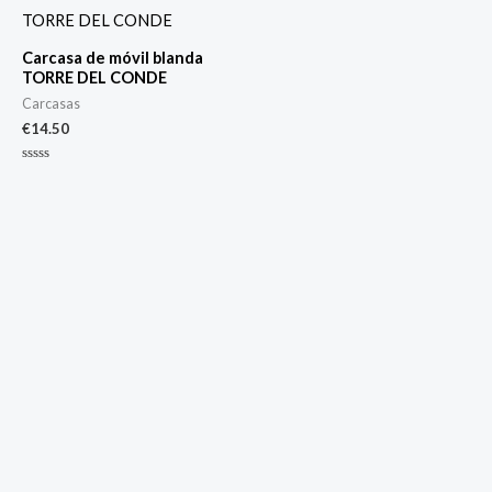
Carcasa de móvil blanda
TORRE DEL CONDE
Carcasas
€
14.50
Valorado
con
0
de
5