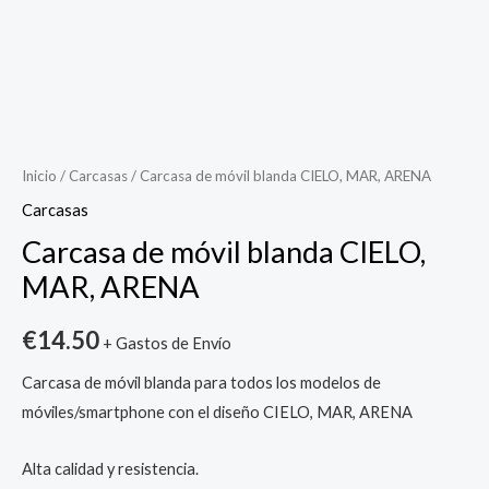
Carcasa
de
móvil
Inicio
/
Carcasas
/ Carcasa de móvil blanda CIELO, MAR, ARENA
blanda
Carcasas
CIELO,
Carcasa de móvil blanda CIELO,
MAR,
MAR, ARENA
ARENA
cantidad
€
14.50
+ Gastos de Envío
Carcasa de móvil blanda para todos los modelos de
móviles/smartphone con el diseño CIELO, MAR, ARENA
Alta calidad y resistencia.