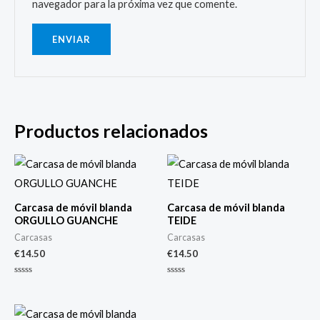
navegador para la próxima vez que comente.
Productos relacionados
Carcasa de móvil blanda
Carcasa de móvil blanda
ORGULLO GUANCHE
TEIDE
Carcasas
Carcasas
€
14.50
€
14.50
Valorado
Valorado
con
con
0
0
de
de
5
5