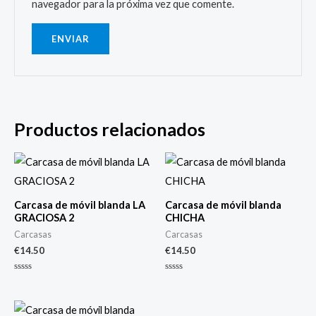
navegador para la próxima vez que comente.
Productos relacionados
Carcasa de móvil blanda LA
Carcasa de móvil blanda
GRACIOSA 2
CHICHA
Carcasas
Carcasas
€
14.50
€
14.50
Valorado
Valorado
con
con
0
0
de
de
5
5