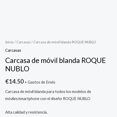
Carcasa
de
móvil
Inicio
/
Carcasas
/ Carcasa de móvil blanda ROQUE NUBLO
blanda
Carcasas
ROQUE
Carcasa de móvil blanda ROQUE
NUBLO
NUBLO
cantidad
€
14.50
+ Gastos de Envío
Carcasa de móvil blanda para todos los modelos de
móviles/smartphone con el diseño ROQUE NUBLO
Alta calidad y resistencia.