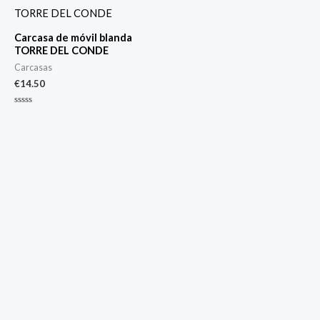
Carcasa de móvil blanda
TORRE DEL CONDE
Carcasas
€
14.50
Valorado
con
0
de
5