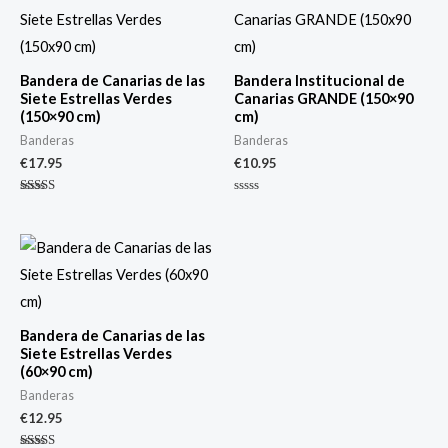
Bandera de Canarias de las
Bandera Institucional de
Siete Estrellas Verdes
Canarias GRANDE (150×90
(150×90 cm)
cm)
Banderas
Banderas
€
17.95
€
10.95
Valorado
Valorado
con
con
5.00
0
de 5
de
5
Bandera de Canarias de las
Siete Estrellas Verdes
(60×90 cm)
Banderas
€
12.95