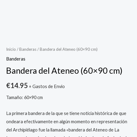
Bandera
del
Ateneo
Inicio
/
Banderas
/ Bandera del Ateneo (60×90 cm)
(60x90
Banderas
cm)
Bandera del Ateneo (60×90 cm)
cantidad
€
14.95
+ Gastos de Envío
Tamaño: 60×90 cm
La primera bandera de la que se tiene noticia histórica de que
ondeara efectivamente en algún momento en representación
del Archipiélago fue la llamada «bandera del Ateneo de La