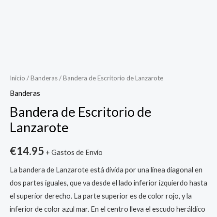
Bandera
de
Escritorio
Inicio
/
Banderas
/ Bandera de Escritorio de Lanzarote
de
Banderas
Lanzarote
Bandera de Escritorio de
cantidad
Lanzarote
€
14.95
+ Gastos de Envío
La bandera de Lanzarote está divida por una línea diagonal en
dos partes iguales, que va desde el lado inferior izquierdo hasta
el superior derecho. La parte superior es de color rojo, y la
inferior de color azul mar. En el centro lleva el escudo heráldico