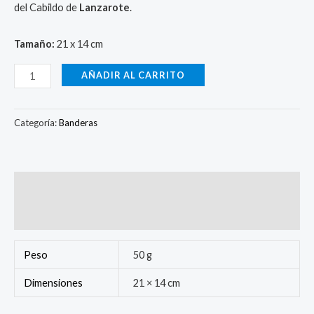
del Cabildo de
Lanzarote
.
Tamaño:
21 x 14 cm
AÑADIR AL CARRITO
Categoría:
Banderas
Información adicional
Valoraciones (0)
Peso
50 g
Dimensiones
21 × 14 cm