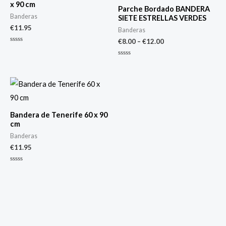
x 90 cm
Parche Bordado BANDERA
Banderas
SIETE ESTRELLAS VERDES
€
11.95
Banderas
€
8.00
–
€
12.00
Valorado
con
0
Valorado
de
con
5
0
de
5
Bandera de Tenerife 60 x 90
cm
Banderas
€
11.95
Valorado
con
0
de
5