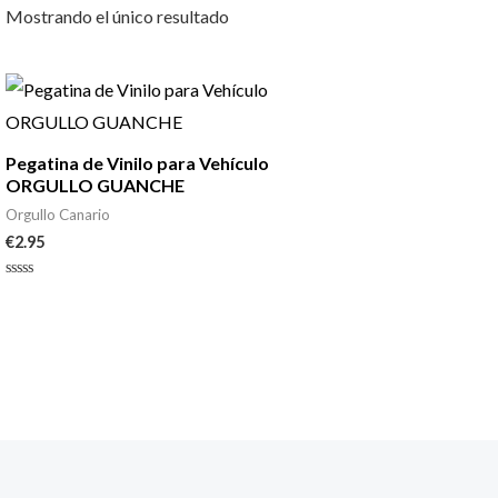
Mostrando el único resultado
Pegatina de Vinilo para Vehículo
ORGULLO GUANCHE
Orgullo Canario
€
2.95
Valorado
con
0
de
5