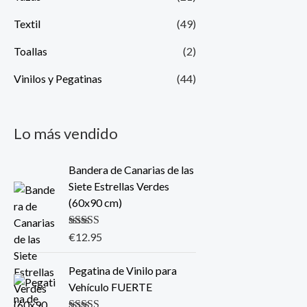
Textil
(49)
Toallas
(2)
Vinilos y Pegatinas
(44)
Lo más vendido
Bandera de Canarias de las
Siete Estrellas Verdes
(60x90 cm)
Valorado con
€
12.95
5.00
de 5
Pegatina de Vinilo para
Vehículo FUERTE