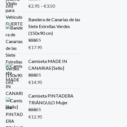
Valorado con
€
2.95
–
€
3.50
5.00
de 5
Bandera de Canarias de las
Siete Estrellas Verdes
(150x90 cm)
Valorado con
€
17.95
5.00
de 5
Camiseta MADE IN
CANARIAS [Sello]
Valorado con
€
14.95
5.00
de 5
Camiseta PINTADERA
TRIÁNGULO Mujer
Valorado con
€
12.95
5.00
de 5