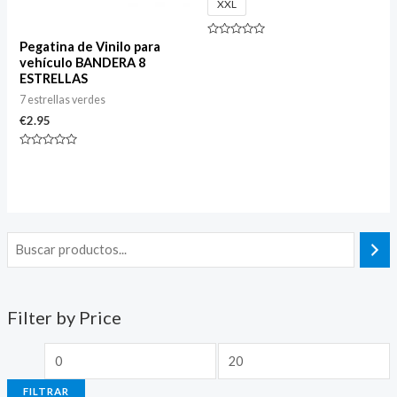
XXL
Valorado
Pegatina de Vinilo para
con
vehículo BANDERA 8
0
de
ESTRELLAS
5
7 estrellas verdes
€
2.95
Valorado
con
0
de
5
Filter by Price
FILTRAR