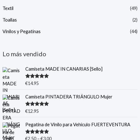
Textil
(49)
Toallas
(2)
Vinilos y Pegatinas
(44)
Lo más vendido
Camiseta MADE IN CANARIAS [Sello]
Valorado
€
14.95
con
5.00
de
5
Camiseta PINTADERA TRIÁNGULO Mujer
Valorado
€
12.95
con
5.00
de
5
Pegatina de Vinilo para Vehículo FUERTEVENTURA
Valorado
€
2.50
–
€
3.00