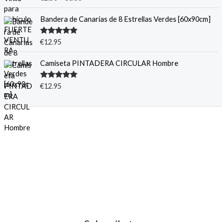
con
5.00
de
5
Bandera de Canarias de 8 Estrellas Verdes [60x90cm]
Valorado
€
12.95
con
5.00
de
5
Camiseta PINTADERA CIRCULAR Hombre
Valorado
€
12.95
con
5.00
de
5