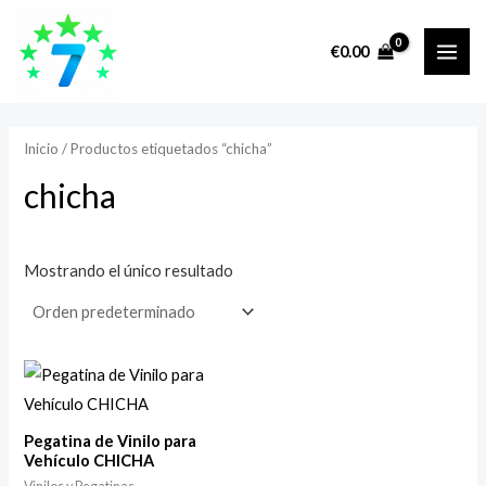
Ir
MAI
P
P
al
r
r
€
0.00
ME
contenido
e
e
c
c
i
i
Inicio
/ Productos etiquetados “chicha”
o
o
chicha
m
m
í
á
Mostrando el único resultado
n
x
i
i
m
m
o
o
Pegatina de Vinilo para
Vehículo CHICHA