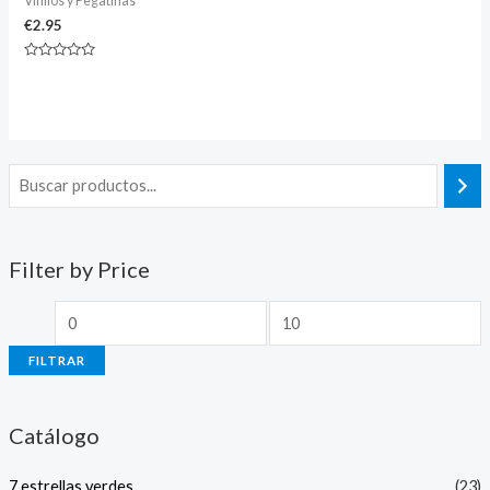
Vinilos y Pegatinas
€
2.95
Valorado
con
0
de
5
Filter by Price
FILTRAR
Catálogo
7 estrellas verdes
(23)