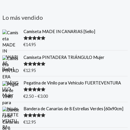
Lo más vendido
Camiseta MADE IN CANARIAS [Sello]
Valorado
€
14.95
con
5.00
de
5
Camiseta PINTADERA TRIÁNGULO Mujer
Valorado
€
12.95
con
5.00
de
5
Pegatina de Vinilo para Vehículo FUERTEVENTURA
Valorado
€
2.50
–
€
3.00
con
5.00
de
5
Bandera de Canarias de 8 Estrellas Verdes [60x90cm]
Valorado
€
12.95
con
5.00
de
5