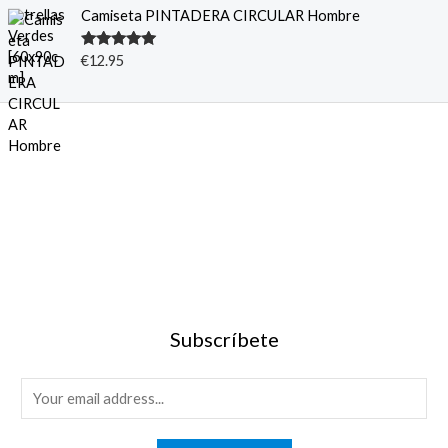
Camiseta PINTADERA CIRCULAR Hombre
Valorado
€
12.95
con
5.00
de
5
Subscríbete