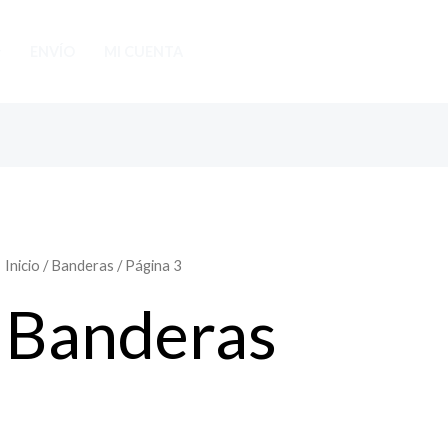
ENVÍO
MI CUENTA
Inicio
/
Banderas
/ Página 3
Banderas