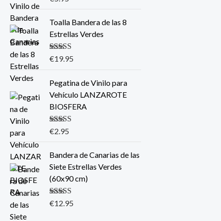
5.00
de 5
Toalla Bandera de las 8
Estrellas Verdes
Valorado con
€
19.95
5.00
de 5
Pegatina de Vinilo para
Vehículo LANZAROTE
BIOSFERA
Valorado con
€
2.95
5.00
de 5
Bandera de Canarias de las
Siete Estrellas Verdes
(60x90 cm)
Valorado con
€
12.95
5.00
de 5