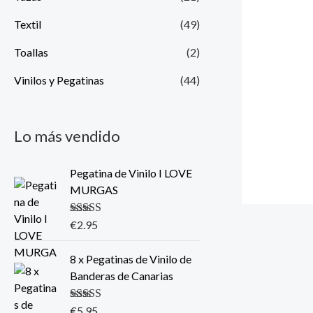
Textil
(49)
Toallas
(2)
Vinilos y Pegatinas
(44)
Lo más vendido
Pegatina de Vinilo I LOVE
MURGAS
Valorado con
€
2.95
5.00
de 5
8 x Pegatinas de Vinilo de
Banderas de Canarias
Valorado con
€
5.95