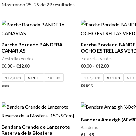
Mostrando 25–29 de 29 resultados
Parche Bordado BANDERA
Parche Bordado BAND
CANARIAS
OCHO ESTRELLAS VER
7 estrellas verdes
7 estrellas verdes
€
8.00
–
€
12.00
€
8.00
–
€
12.00
4 x 2,5 cm
6 x 4 cm
8 x 5 cm
4 x 2,5 cm
6 x 4 cm
8 x 5
Valorado
Valorado
con
con
0
4.80
de
de 5
5
Bandera Amazigh (60x9
Bandera Grande de Lanzarote
Banderas
Reserva de la Biosfera
€
11.95