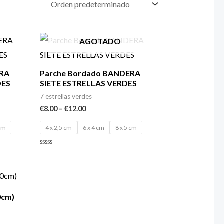
AGOTADO
ERA
Parche Bordado BANDERA
DES
SIETE ESTRELLAS VERDES
7 estrellas verdes
€
8.00
–
€
12.00
 cm
4 x 2,5 cm
6 x 4 cm
8 x 5 cm
Valorado
con
0
de
5
0cm)