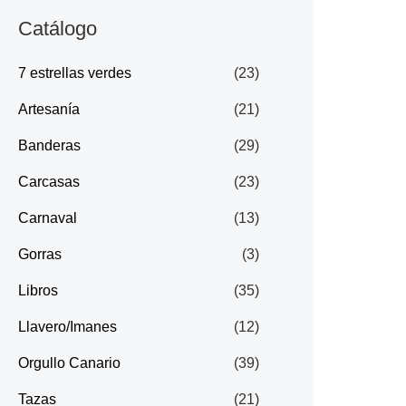
Catálogo
7 estrellas verdes
(23)
Artesanía
(21)
Banderas
(29)
Carcasas
(23)
Carnaval
(13)
Gorras
(3)
Libros
(35)
Llavero/Imanes
(12)
Orgullo Canario
(39)
Tazas
(21)