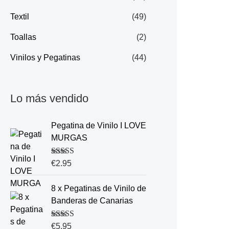
Textil
(49)
Toallas
(2)
Vinilos y Pegatinas
(44)
Lo más vendido
Pegatina de Vinilo I LOVE
MURGAS
Valorado con
€
2.95
5.00
de 5
8 x Pegatinas de Vinilo de
Banderas de Canarias
Valorado con
€
5.95