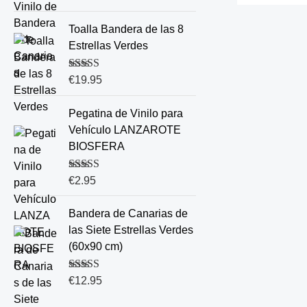
5.00
de 5
Toalla Bandera de las 8
Estrellas Verdes
Valorado con
€
19.95
5.00
de 5
Pegatina de Vinilo para
Vehículo LANZAROTE
BIOSFERA
Valorado con
€
2.95
5.00
de 5
Bandera de Canarias de
las Siete Estrellas Verdes
(60x90 cm)
Valorado con
€
12.95
5.00
de 5