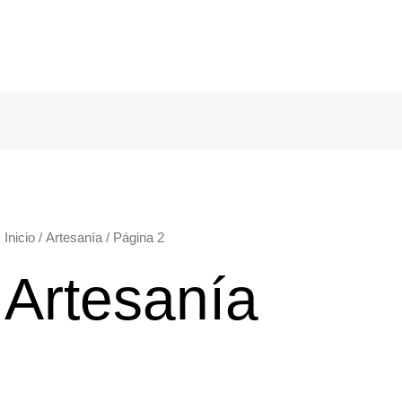
Inicio
/
Artesanía
/ Página 2
Artesanía