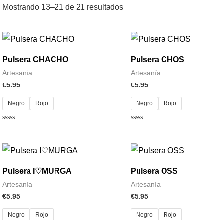
Mostrando 13–21 de 21 resultados
Pulsera CHACHO
Pulsera CHOS
Artesanía
Artesanía
€
5.95
€
5.95
Negro
Rojo
Negro
Rojo
Valorado
Valorado
con
con
0
0
de
de
5
5
Pulsera I♡MURGA
Pulsera OSS
Artesanía
Artesanía
€
5.95
€
5.95
Negro
Rojo
Negro
Rojo