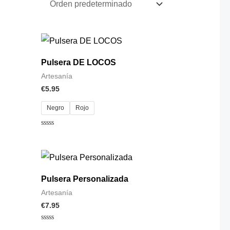
Pulsera DE LOCOS
Artesanía
€
5.95
Negro
Rojo
Valorado
con
0
de
5
Pulsera Personalizada
Artesanía
€
7.95
Valorado