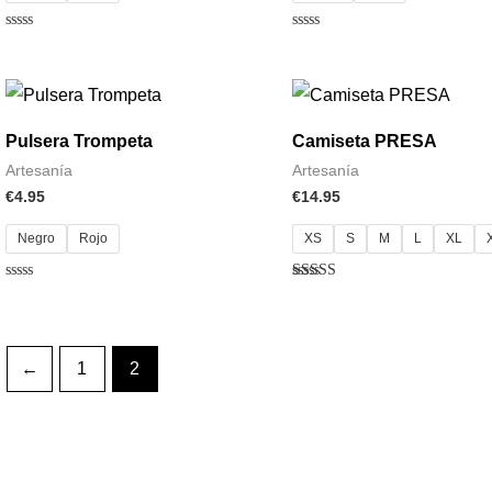
Valorado
Valorado
con
con
0
0
de
de
5
5
Pulsera Trompeta
Camiseta PRESA
Artesanía
Artesanía
€
4.95
€
14.95
Negro
Rojo
XS
S
M
L
XL
Valorado
Valorado con
con
5.00
0
de 5
de
5
←
1
2