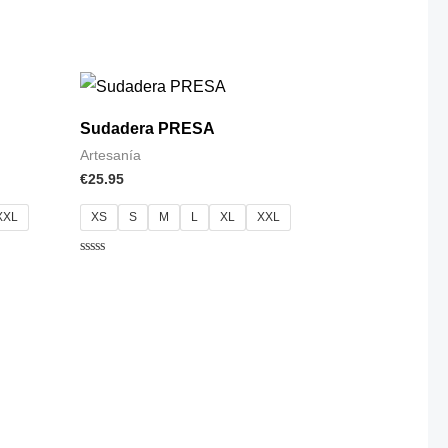
con
0
de
5
Sudadera PRESA
Artesanía
€
25.95
XXL
XS
S
M
L
XL
XXL
Valorado
con
0
de
5