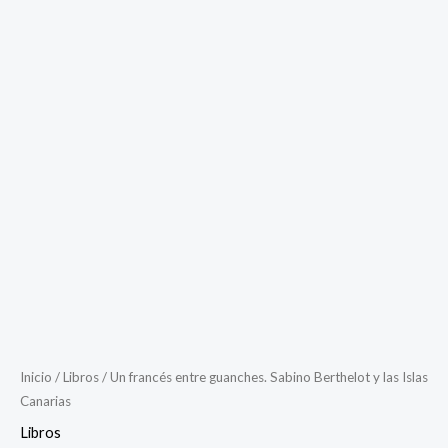
Un
francés
entre
guanches.
Sabino
Berthelot
y
las
Islas
Canarias
cantidad
Inicio
/
Libros
/ Un francés entre guanches. Sabino Berthelot y las Islas
Canarias
Libros