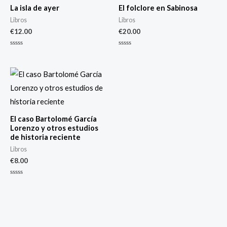
La isla de ayer
El folclore en Sabinosa
Libros
Libros
€
12.00
€
20.00
Valorado
Valorado
con
con
0
0
de
de
5
5
El caso Bartolomé García
Lorenzo y otros estudios
de historia reciente
Libros
€
8.00
Valorado
con
0
de
5