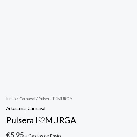
Pulsera
I♡MURGA
cantidad
Inicio
/
Carnaval
/ Pulsera I♡MURGA
Artesanía
,
Carnaval
Pulsera I♡MURGA
€
5.95
+ Gastos de Envío