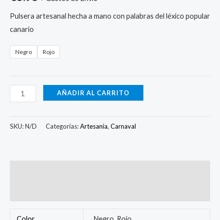
Pulsera artesanal hecha a mano con palabras del léxico popular
canario
Negro
Rojo
AÑADIR AL CARRITO
SKU:
N/D
Categorías:
Artesanía
,
Carnaval
Información adicional
Valoraciones (0)
Color
Negro, Rojo