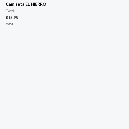
Camiseta EL HIERRO
Textil
€
15.95
Valorado
con
0
de
5