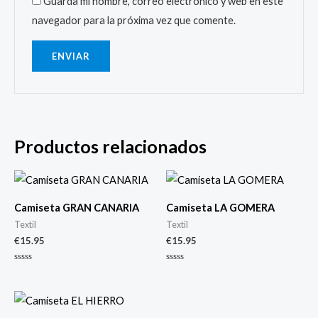
Guarda mi nombre, correo electrónico y web en este
navegador para la próxima vez que comente.
Productos relacionados
Camiseta GRAN CANARIA
Camiseta LA GOMERA
Textil
Textil
€
15.95
€
15.95
Valorado
Valorado
con
con
0
0
de
de
5
5