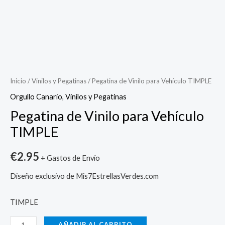
Pegatina
de
Vinilo
Inicio
/
Vinilos y Pegatinas
/ Pegatina de Vinilo para Vehículo TIMPLE
para
Orgullo Canario
,
Vinilos y Pegatinas
Vehículo
Pegatina de Vinilo para Vehículo
TIMPLE
TIMPLE
cantidad
€
2.95
+ Gastos de Envío
Diseño exclusivo de Mis7EstrellasVerdes.com
TIMPLE
AÑADIR AL CARRITO