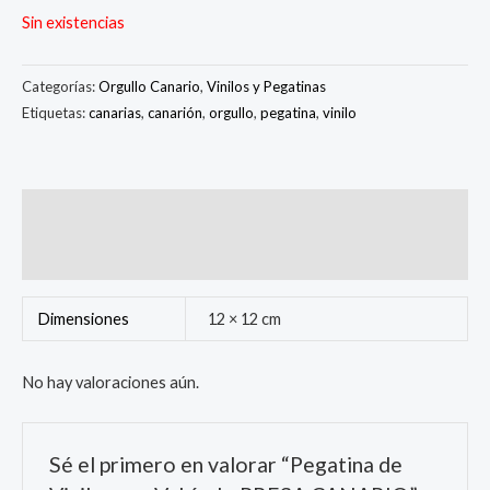
Sin existencias
Categorías:
Orgullo Canario
,
Vinilos y Pegatinas
Etiquetas:
canarias
,
canarión
,
orgullo
,
pegatina
,
vinilo
Información adicional
Valoraciones (0)
Dimensiones
12 × 12 cm
No hay valoraciones aún.
Sé el primero en valorar “Pegatina de