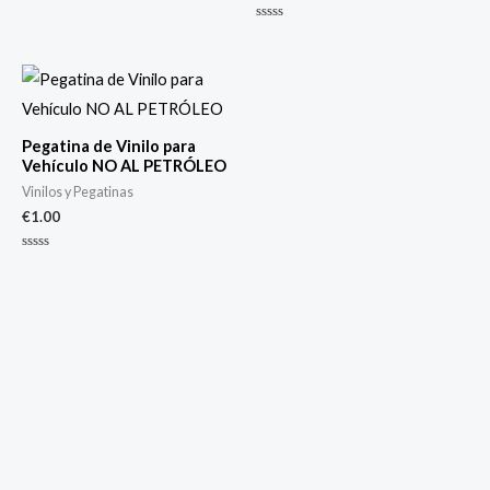
0
de
Valorado
5
con
0
de
5
Pegatina de Vinilo para
Vehículo NO AL PETRÓLEO
Vinilos y Pegatinas
€
1.00
Valorado
con
0
de
5