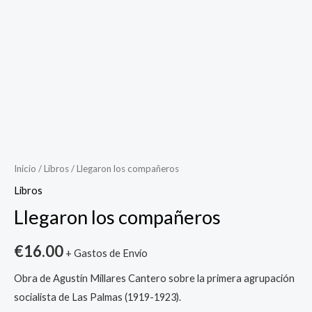
Llegaron
los
compañeros
cantidad
Inicio
/
Libros
/ Llegaron los compañeros
Libros
Llegaron los compañeros
€
16.00
+ Gastos de Envío
Obra de Agustín Millares Cantero sobre la primera agrupación
socialista de Las Palmas (1919-1923).