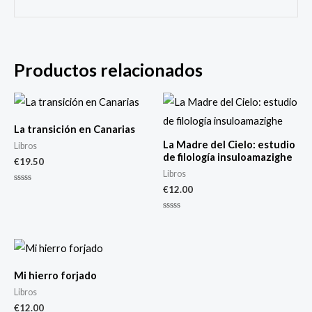
Productos relacionados
La transición en Canarias
La Madre del Cielo: estudio
Libros
de filología insuloamazighe
€
19.50
Libros
€
12.00
Valorado
con
0
de
Valorado
5
con
0
de
5
Mi hierro forjado
Libros
€
12.00