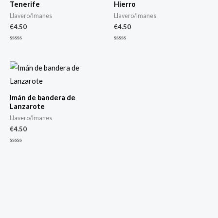
Tenerife
Hierro
Llavero/Imanes
Llavero/Imanes
€
4.50
€
4.50
Valorado
Valorado
con
con
0
0
de
de
5
5
Imán de bandera de
Lanzarote
Llavero/Imanes
€
4.50
Valorado
con
0
de
5