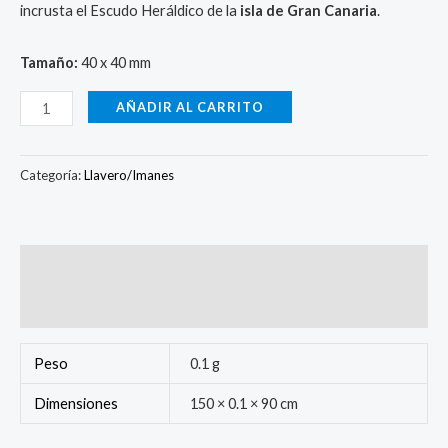
incrusta el Escudo Heráldico de la
isla de Gran Canaria
.
Tamaño:
40 x 40 mm
AÑADIR AL CARRITO
Categoría:
Llavero/Imanes
Información adicional
Valoraciones (0)
Peso
0.1 g
Dimensiones
150 × 0.1 × 90 cm