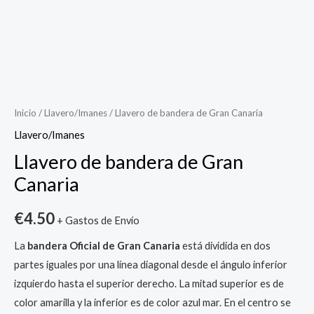
Llavero
de
bandera
Inicio
/
Llavero/Imanes
/ Llavero de bandera de Gran Canaria
de
Llavero/Imanes
Gran
Llavero de bandera de Gran
Canaria
Canaria
cantidad
€
4.50
+ Gastos de Envío
La
bandera Oficial de Gran Canaria
está dividida en dos
partes iguales por una línea diagonal desde el ángulo inferior
izquierdo hasta el superior derecho. La mitad superior es de
color amarilla y la inferior es de color azul mar. En el centro se