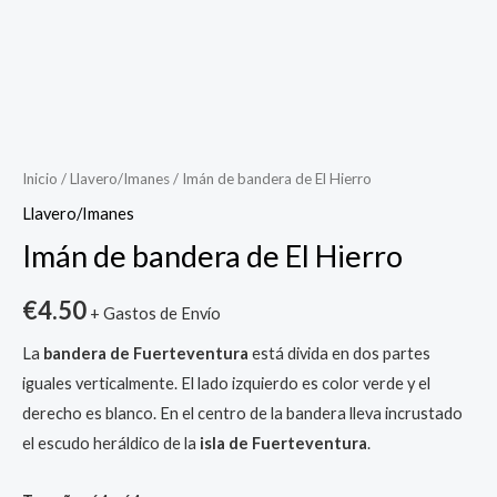
Imán
de
bandera
Inicio
/
Llavero/Imanes
/ Imán de bandera de El Hierro
de
Llavero/Imanes
El
Imán de bandera de El Hierro
Hierro
cantidad
€
4.50
+ Gastos de Envío
La
bandera de Fuerteventura
está divida en dos partes
iguales verticalmente. El lado izquierdo es color verde y el
derecho es blanco. En el centro de la bandera lleva incrustado
el escudo heráldico de la
isla de Fuerteventura
.