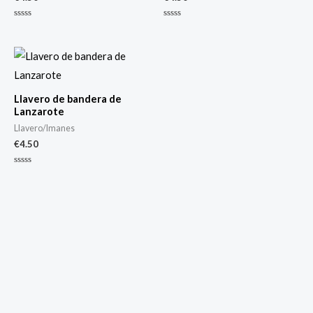
Valorado
Valorado
con
con
0
0
de
de
5
5
Llavero de bandera de
Lanzarote
Llavero/Imanes
€
4.50
Valorado
con
0
de
5