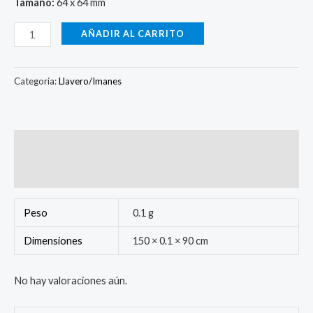
Tamaño:
64 x 64 mm
AÑADIR AL CARRITO
Categoría:
Llavero/Imanes
Información adicional
Valoraciones (0)
Peso
0.1 g
Dimensiones
150 × 0.1 × 90 cm
No hay valoraciones aún.