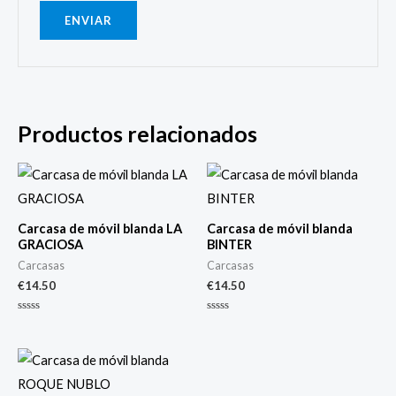
Productos relacionados
Carcasa de móvil blanda LA
Carcasa de móvil blanda
GRACIOSA
BINTER
Carcasas
Carcasas
€
14.50
€
14.50
Valorado
Valorado
con
con
0
0
de
de
5
5