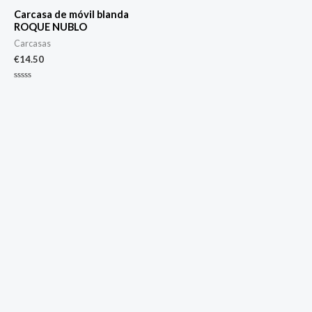
Carcasa de móvil blanda
ROQUE NUBLO
Carcasas
€
14.50
Valorado
con
0
de
5