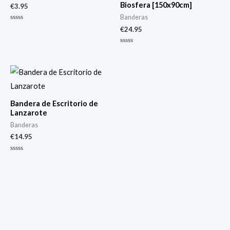
Biosfera [150x90cm]
€
3.95
Banderas
Valorado
€
24.95
con
0
de
Valorado
5
con
0
de
5
Bandera de Escritorio de
Lanzarote
Banderas
€
14.95
Valorado
con
0
de
5