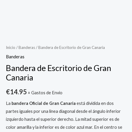
Bandera
de
Escritorio
Inicio
/
Banderas
/ Bandera de Escritorio de Gran Canaria
de
Banderas
Gran
Bandera de Escritorio de Gran
Canaria
Canaria
cantidad
€
14.95
+ Gastos de Envío
La
bandera Oficial de Gran Canaria
está dividida en dos
partes iguales por una línea diagonal desde el ángulo inferior
izquierdo hasta el superior derecho. La mitad superior es de
color amarilla y la inferior es de color azul mar. En el centro se