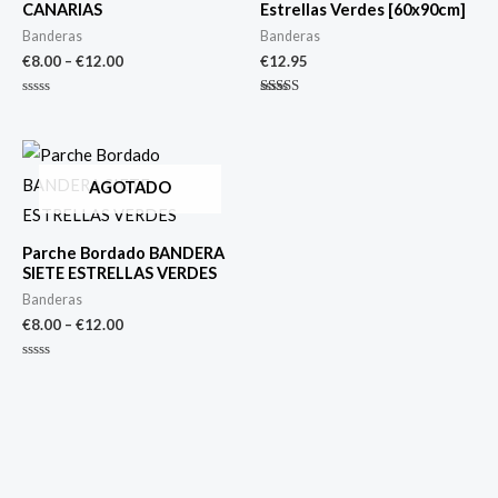
CANARIAS
Estrellas Verdes [60x90cm]
Banderas
Banderas
€
8.00
–
€
12.00
€
12.95
Valorado
Valorado
con
con
0
5.00
de
de 5
5
AGOTADO
Parche Bordado BANDERA
SIETE ESTRELLAS VERDES
Banderas
€
8.00
–
€
12.00
Valorado
con
0
de
5