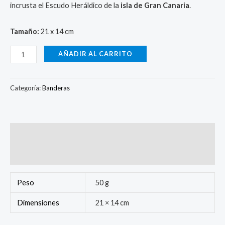
incrusta el Escudo Heráldico de la
isla de Gran Canaria
.
Tamaño:
21 x 14 cm
AÑADIR AL CARRITO
Categoría:
Banderas
Información adicional
Valoraciones (0)
Peso
50 g
Dimensiones
21 × 14 cm