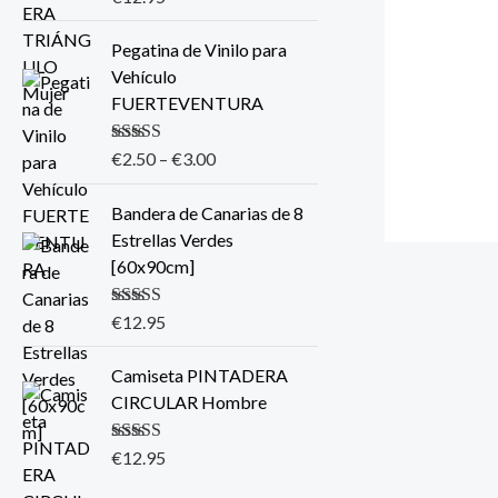
5.00
de 5
Pegatina de Vinilo para
Vehículo
FUERTEVENTURA
Valorado con
€
2.50
–
€
3.00
5.00
de 5
Bandera de Canarias de 8
Estrellas Verdes
[60x90cm]
Valorado con
€
12.95
5.00
de 5
Camiseta PINTADERA
CIRCULAR Hombre
Valorado con
€
12.95
5.00
de 5