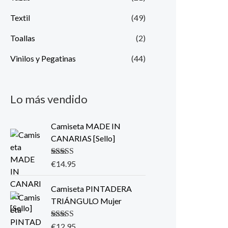
Textil
(49)
Toallas
(2)
Vinilos y Pegatinas
(44)
Lo más vendido
Camiseta MADE IN
CANARIAS [Sello]
Valorado con
€
14.95
5.00
de 5
Camiseta PINTADERA
TRIÁNGULO Mujer
Valorado con
€
12.95