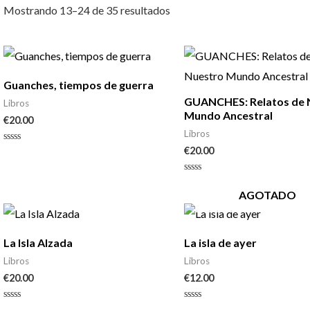
Mostrando 13–24 de 35 resultados
Guanches, tiempos de guerra
GUANCHES: Relatos de 
Libros
Mundo Ancestral
€
20.00
Libros
€
20.00
Valorado
con
0
de
Valorado
5
con
AGOTADO
0
de
5
La Isla Alzada
La isla de ayer
Libros
Libros
€
20.00
€
12.00
Valorado
Valorado