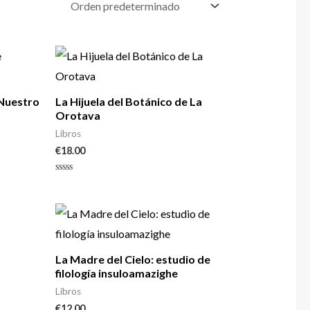
Nuestro
La Hijuela del Botánico de La
Orotava
Libros
€
18.00
Valorado
con
0
de
5
La Madre del Cielo: estudio de
filología insuloamazighe
Libros
€
12.00