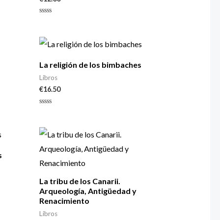
Valorado
con
0
de
5
La religión de los bimbaches
Libros
€
16.50
Valorado
con
0
de
5
s
La tribu de los Canarii.
Arqueología, Antigüedad y
Renacimiento
Libros