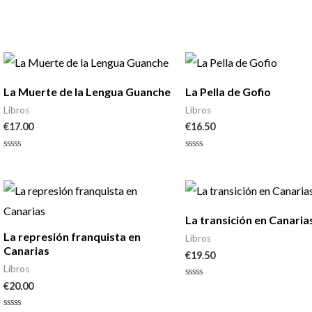
con
con
0
0
de
de
5
5
La Muerte de la Lengua Guanche
La Pella de Gofio
Libros
Libros
€
17.00
€
16.50
Valorado
Valorado
con
con
0
0
de
de
5
5
La transición en Canaria
La represión franquista en
Libros
Canarias
€
19.50
Libros
€
20.00
Valorado
con
0