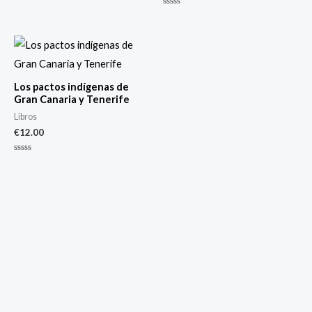
0
de
Valorado
5
con
0
de
5
Los pactos indígenas de
Gran Canaria y Tenerife
Libros
€
12.00
Valorado
con
0
de
5