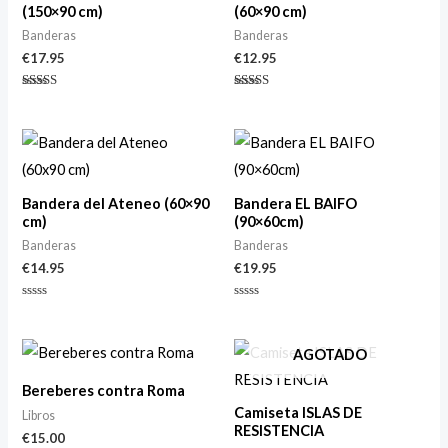
(150×90 cm)
(60×90 cm)
Banderas
Banderas
€
17.95
€
12.95
Valorado
Valorado
con
con
5.00
5.00
de 5
de 5
Bandera del Ateneo (60×90
Bandera EL BAIFO
cm)
(90×60cm)
Banderas
Banderas
€
14.95
€
19.95
Valorado
Valorado
con
con
0
0
de
de
AGOTADO
5
5
Bereberes contra Roma
Camiseta ISLAS DE
Libros
RESISTENCIA
€
15.00