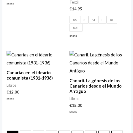
Textil
€
14.95
Valorado
con
0
de
XS
S
M
L
XL
5
XXL
Valorado
con
0
de
5
Canarias en el ideario
comunista (1931-1936)
Canarii. La génesis de los
Libros
Canarios desde el Mundo
Antiguo
€
12.00
Libros
Valorado
€
15.00
con
0
de
Valorado
5
con
0
de
5