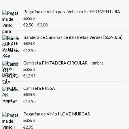
Pegatina de Vinilo para Vehículo FUERTEVENTURA
Valorado
€
2.50
–
€
3.00
con
5.00
de
5
Bandera de Canarias de 8 Estrellas Verdes [60x90cm]
Valorado
€
12.95
con
5.00
de
5
Camiseta PINTADERA CIRCULAR Hombre
Valorado
€
12.95
con
5.00
de
5
Camiseta PRESA
Valorado
€
14.95
con
5.00
de
5
Pegatina de Vinilo I LOVE MURGAS
Valorado
€
2.95