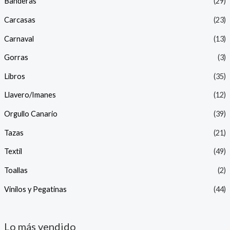
Banderas
(29)
Carcasas
(23)
Carnaval
(13)
Gorras
(3)
Libros
(35)
Llavero/Imanes
(12)
Orgullo Canario
(39)
Tazas
(21)
Textil
(49)
Toallas
(2)
Vinilos y Pegatinas
(44)
Lo más vendido