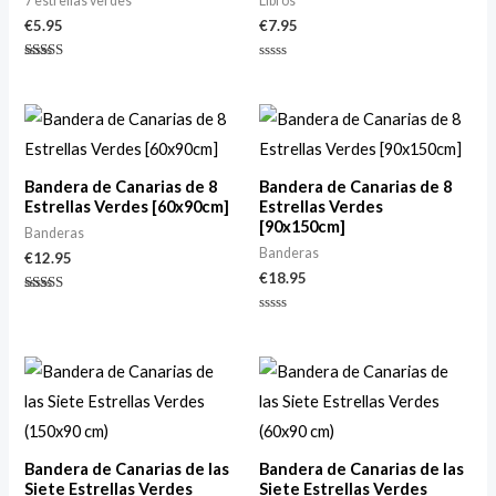
7 estrellas verdes
Libros
€
5.95
€
7.95
Valorado
Valorado
con
con
5.00
0
de 5
de
5
Bandera de Canarias de 8
Bandera de Canarias de 8
Estrellas Verdes [60x90cm]
Estrellas Verdes
[90x150cm]
Banderas
Banderas
€
12.95
€
18.95
Valorado
con
Valorado
5.00
con
de 5
0
de
5
Bandera de Canarias de las
Bandera de Canarias de las
Siete Estrellas Verdes
Siete Estrellas Verdes