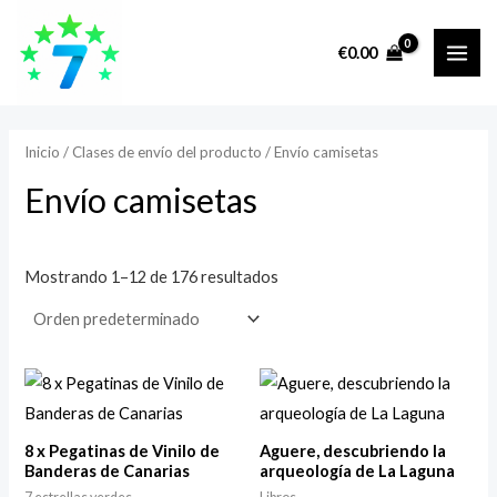
Ir
MAI
P
P
al
r
r
€
0.00
ME
contenido
e
e
c
c
i
i
Inicio
/ Clases de envío del producto / Envío camisetas
o
o
Envío camisetas
m
m
í
á
Mostrando 1–12 de 176 resultados
n
x
i
i
m
m
o
o
8 x Pegatinas de Vinilo de
Aguere, descubriendo la
Banderas de Canarias
arqueología de La Laguna