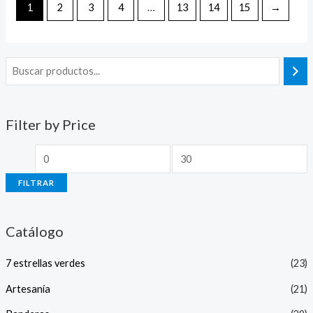
1
2
3
4
…
13
14
15
→
Filter by Price
FILTRAR
Catálogo
7 estrellas verdes
(23)
Artesanía
(21)