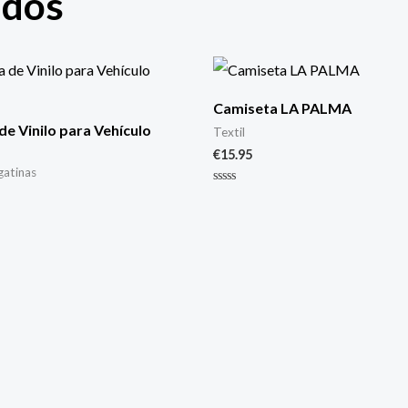
ados
Camiseta LA PALMA
de Vinilo para Vehículo
Textil
€
15.95
gatinas
Valorado
con
0
de
5