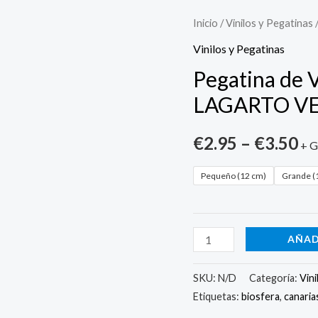
Pegatina
Inicio
/
Vinilos y Pegatinas
de
Vinilos y Pegatinas
Vinilo
Pegatina de V
para
LAGARTO V
Vehículo
LAGARTO
€
2.95
–
€
3.50
+ G
VERDE
cantidad
Pequeño (12 cm)
Grande (
AÑAD
SKU:
N/D
Categoría:
Vini
Etiquetas:
biosfera
,
canaria