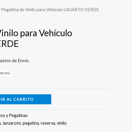
/ Pegatina de Vinilo para Vehículo LAGARTO VERDE
inilo para Vehículo
ERDE
astos de Envío
18 cm)
IR AL CARRITO
los y Pegatinas
s
,
lanzarote
,
pegatina
,
reserva
,
vinilo